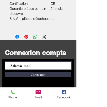
Certification
CE
Garantie pièces et main-
24 mois
d'oeuvre
S.A.V - pièces détachées
oui
Connexion compte
Connexion
Besoin d'aide ?
Phone
Email
Facebook