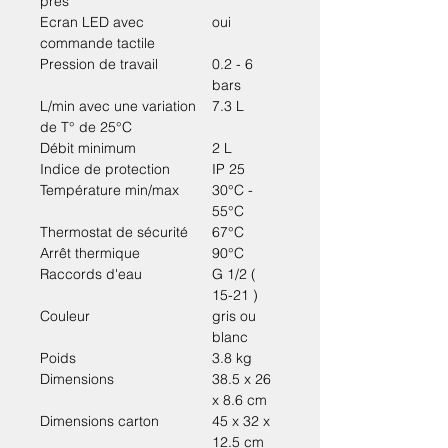
près
Ecran LED avec
oui
commande tactile
Pression de travail
0.2 - 6
bars
L/min avec une variation
7.3 L
de T° de 25°C
Débit minimum
2 L
Indice de protection
IP 25
Température min/max
30°C -
55°C
Thermostat de sécurité
67°C
Arrêt thermique
90°C
Raccords d'eau
G 1/2 (
15-21 )
Couleur
gris ou
blanc
Poids
3.8 kg
Dimensions
38.5 x 26
x 8.6 cm
Dimensions carton
45 x 32 x
12.5 cm