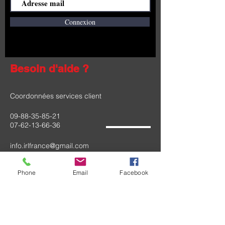
Connexion
Besoin d'aide ?
Coordonnées services client
09-88-35-85-21
07-62-13-66-36
info.irlfrance@gmail.com
260 chemin Peyre De La Sal
Phone
Email
Facebook
82290 Montbeton
Siège Social :
SAS IRL FRANCE