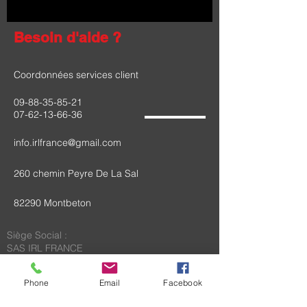
Besoin d'aide ?
Coordonnées services client
09-88-35-85-21
07-62-13-66-36
info.irlfrance@gmail.com
260 chemin Peyre De La Sal
82290 Montbeton
Siège Social :
SAS IRL FRANCE
260 chemin peyre de la sal
82290 MONTBETON
Phone
Email
Facebook
RCS Montauban B
893 732 925
N° TVA Intracommunautaire FR59893732925