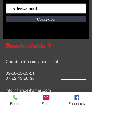
Connexion
Besoin d'aide ?
Coordonnées services client
09-88-35-85-21
07-62-13-66-36
info.irlfrance@gmail.com
260 chemin Peyre De La Sal
Phone
Email
Facebook
82290 Montbeton