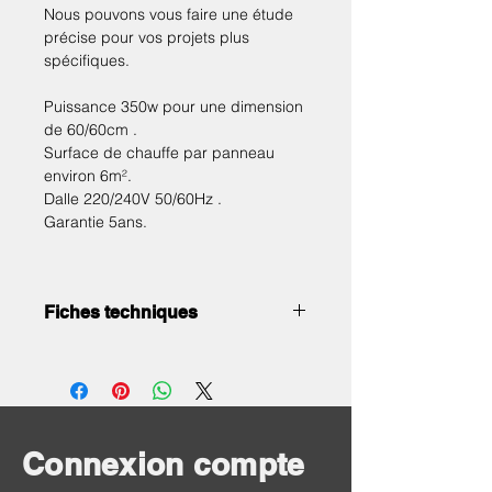
Nous pouvons vous faire une étude
précise pour vos projets plus
spécifiques.
Puissance 350w pour une dimension
de 60/60cm .
Surface de chauffe par panneau
environ 6m².
Dalle 220/240V 50/60Hz .
Garantie 5ans.
Fiches techniques
Alimentation : 230v
Puissance : 350w
Dimensions: 60x60cm
Cadre : aluminium blanc
Indice de protection : IPX4
Connexion compte
Surface avant : Aluminium blanc