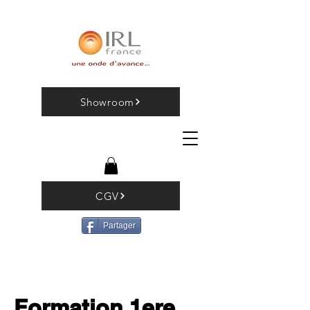
Showroom
CGV
Partager
Formation 1ere