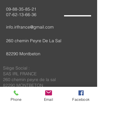
09-88-35-85-21
07-62-13-66-36
info.irlfrance@gmail.com
260 chemin Peyre De La Sal
82290 Montbeton
Siège Social :
SAS IRL FRANCE
260 chemin peyre de la sal
82290 MONTBETON
RCS Montauban B
893 732 925
N° TVA Intracommunautaire FR59893732925
Phone
Email
Facebook
capital social : 5000€
TOUS NOS TARIFS SONT ANNONCES HORS
TAXES