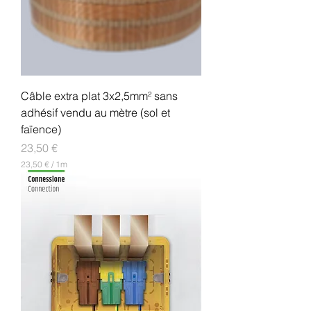
Câble extra plat 3x2,5mm² sans
adhésif vendu au mètre (sol et
faïence)
Prix
23,50 €
23,50 €
/
1m
2
3
,
5
0
€
p
a
r
1
M
è