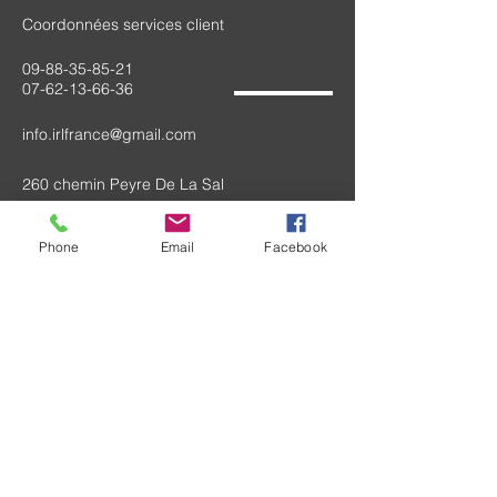
Coordonnées services client
09-88-35-85-21
07-62-13-66-36
info.irlfrance@gmail.com
260 chemin Peyre De La Sal
82290 Montbeton
Phone
Email
Facebook
Siège Social :
SAS IRL FRANCE
260 chemin peyre de la sal
82290 MONTBETON
RCS Montauban B
893 732 925
N° TVA Intracommunautaire FR59893732925
capital social : 5000€
TOUS NOS TARIFS SONT ANNONCES HORS