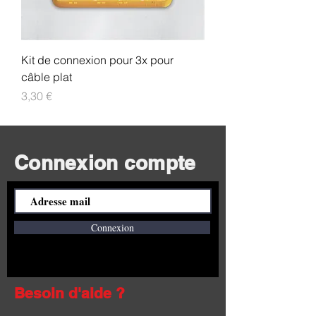
t
r
e
s
Kit de connexion pour 3x pour
câble plat
Prix
3,30 €
Connexion compte
Connexion
Besoin d'aide ?