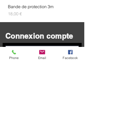
Bande de protection 3m
Prix
18,00 €
Connexion compte
Phone
Email
Facebook
Connexion
Besoin d'aide ?
Coordonnées services client
09-88-35-85-21
07-62-13-66-36