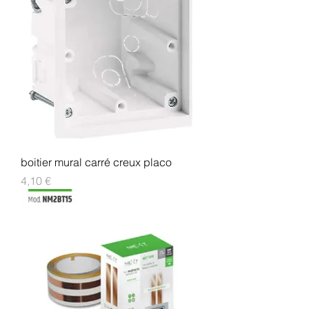
boitier mural carré creux placo
Prix
4,10 €